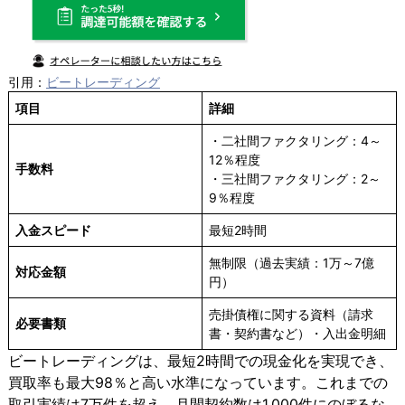
引用：
ビートレーディング
項目
詳細
・二社間ファクタリング：4～
12％程度
手数料
・三社間ファクタリング：2～
9％程度
入金スピード
最短2時間
無制限（過去実績：1万～7億
対応金額
円）
売掛債権に関する資料（請求
必要書類
書・契約書など）・入出金明細
ビートレーディングは、最短2時間での現金化を実現でき、
買取率も最大98％と高い水準になっています。これまでの
取引実績は7万件を超え、月間契約数は1,000件にのぼるな