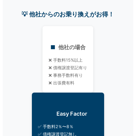
💡 他社からのお乗り換えがお得！
他社の場合
❌ 手数料15%以上
❌ 債権譲渡登記有り
❌ 事務手数料有り
❌ 出張費有料
Easy Factor
電話をかけて相談
最短60分で振込
スピードお見積りはこ
する
ちら
✅ 手数料2％〜8％
電話受付時間 平日9:00～19:00
✅ 債権譲渡登記無し