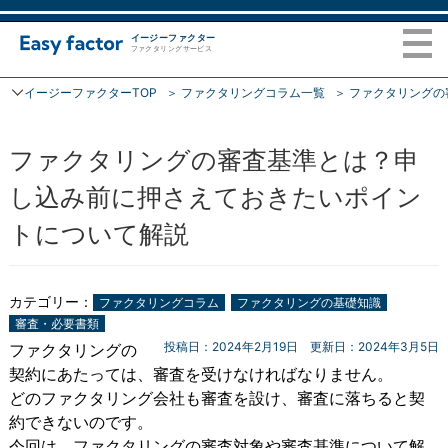
イージーファクター
ファクタリングサービス
イージーファクターTOP
ファクタリングコラム一覧
ファクタリングの
トップページ
ファクタリングの審査基準とは？申
ファクタリング
し込み前に押さえておきたいポイン
ご利用の流れ
トについて解説
ファクタリングコラム
カテゴリー：
ファクタリングコラム
ファクタリングの基礎知識
審査・必要書類
会社概要
投稿日：2024年2月19日
更新日：2024年3月5日
ファクタリングの
契約にあたっては、審査を受けなければなりません。
FAQ
どのファクタリング会社も審査を設け、審査に落ちると契
約できないのです。
お問い合わせ
今回は、ファクタリングの審査対象や審査基準について解