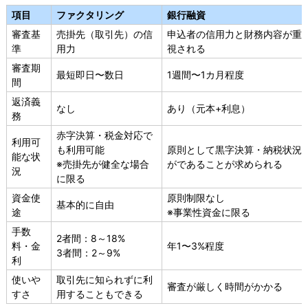
項目
ファクタリング
銀行融資
審査基
売掛先（取引先）の信
申込者の信用力と財務内容が重
準
用力
視される
審査期
最短即日〜数日
1週間〜1カ月程度
間
返済義
なし
あり（元本+利息）
務
赤字決算・税金対応で
利用可
も利用可能
原則として黒字決算・納税状況
能な状
※売掛先が健全な場合
がであることが求められる
況
に限る
資金使
原則制限なし
基本的に自由
途
※事業性資金に限る
手数
2者間：8～18%
料・金
年1〜3%程度
3者間：2～9%
利
使いや
取引先に知られずに利
審査が厳しく時間がかかる
すさ
用することもできる