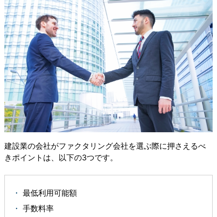
建設業の会社がファクタリング会社を選ぶ際に押さえるべ
きポイントは、以下の3つです。
電話をかけて相談
最短60分で振込
スピードお見積りはこ
最低利用可能額
する
ちら
電話受付時間 平日9:00～19:00
手数料率