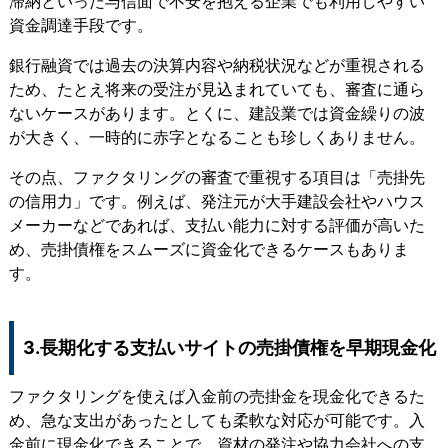
滞納といった与信面で不安を抱える企業でも利用しやすい
資金調達手段
です。
銀行融資では過去の決算内容や納税状況などが重視される
ため、たとえ将来の受注が見込まれていても、審査に通ら
ないケースがあります。とくに、建設業では資金繰りの波
が大きく、一時的に赤字となることも珍しくありません。
その点、
ファクタリングの審査で重視する項目は「売掛先
の信用力
」です。例えば、発注元が大手建設会社やハウス
メーカーなどであれば、支払い能力に対する評価が高いた
め、売掛債権をスムーズに資金化できるケースもありま
す。
3.長期化する支払いサイトの売掛債権を早期現金化
ファクタリングを使えば入金前の売掛金を現金化できる
た
め、急な支出があったとしても柔軟な対応が可能です。入
金前に現金化できることで、資材の発注や協力会社への支