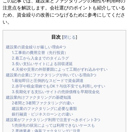
この記事では、建設業とファクタリングの相性や利用時の
注意点を解説します。会社選びのポイントも紹介している
ため、資金繰りの改善につなげるために参考にしてくださ
い。
目次
[
閉じる
]
建設業の資金繰りが厳しい理由4つ
1.工事前の費用立替（先行投資）
2.着工から入金までのタイムラグ
3.長い支払いサイトによる回収遅延
4.天候や災害の外部要因によって工期がずれ込みやすい
建設業の企業にファクタリングが向いている理由3つ
1.最短即日と圧倒的なスピードで資金調達
2.赤字や税金滞納でもOK？与信不安でも利用しやすい
3.長期化する支払いサイトの売掛債権を早期現金化
建設業向けファクタリングの基礎知識
2者間と3者間ファクタリングの違い
建設業のファクタリングに必要な書類
銀行融資・ビジネスローンとの違い
建設業がファクタリング利用で注意すべきポイント3つ
1.売掛先の状況によっては利用できないケースも
2.悪徳業者・偽装ファクタリングに注意