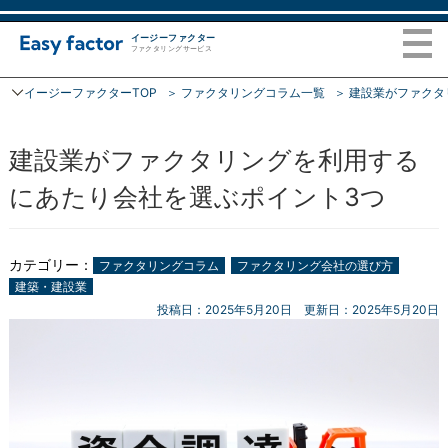
イージーファクター
ファクタリングサービス
イージーファクターTOP
ファクタリングコラム一覧
建設業がファクタ
トップページ
建設業がファクタリングを利用する
ファクタリング
にあたり会社を選ぶポイント3つ
ご利用の流れ
カテゴリー：
ファクタリングコラム
ファクタリング会社の選び方
ファクタリングコラム
建築・建設業
投稿日：2025年5月20日
更新日：2025年5月20日
会社概要
FAQ
お問い合わせ