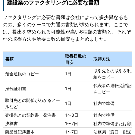
建設業のファクタリングに必要な書類
ファクタリングに必要な書類は会社によって多少異なるも
のの、多くのケースで共通の書類が求められます。ここで
は、提出を求められる可能性が高い6種類の書類と、それぞ
れの取得方法や所要日数の目安をまとめました。
取得日数
の
書類
取得方法
目安
取引先との取引を利
預金通帳のコピー
1日
細をコピー
代表者の運転免許証
身分証明書
1日
をコピー
取引先との関係がわかるメー
1日
社内で準備
ルなど
売掛先との契約書・発注書
1〜3日
社内で準備
決算書
1〜7日
社内で準備または顧
商業登記簿謄本
1〜7日
法務局（窓口・郵送・