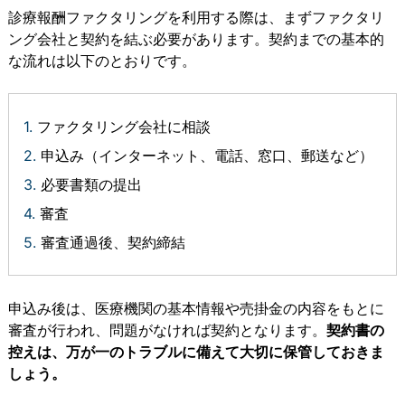
診療報酬ファクタリングを利用する際は、まずファクタリ
ング会社と契約を結ぶ必要があります。契約までの基本的
な流れは以下のとおりです。
ファクタリング会社に相談
申込み（インターネット、電話、窓口、郵送など）
必要書類の提出
審査
審査通過後、契約締結
申込み後は、医療機関の基本情報や売掛金の内容をもとに
審査が行われ、問題がなければ契約となります。
契約書の
電話をかけて相談
最短60分で振込
控えは、万が一のトラブルに備えて大切に保管しておきま
スピードお見積りはこ
する
しょう。
ちら
電話受付時間 平日9:00～19:00