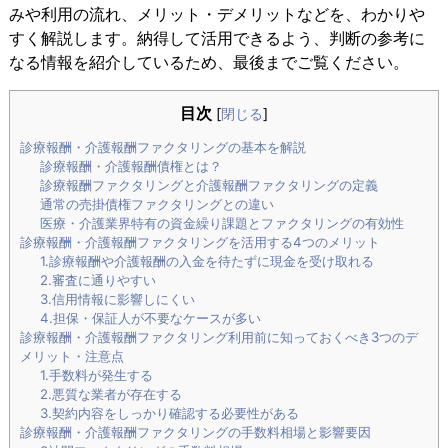
みや利用の流れ、メリット・デメリットなどを、わかりや
すく解説します。納得して活用できるよう、判断の参考に
なる情報を紹介しているため、最後までご覧ください。
目次
[
閉じる
]
診療報酬・介護報酬ファクタリングの基本を解説
診療報酬・介護報酬債権とは？
診療報酬ファクタリングと介護報酬ファクタリングの定義
通常の売掛債権ファクタリングとの違い
医療・介護業界特有の資金繰り課題とファクタリングの有効性
診療報酬・介護報酬ファクタリングを活用する4つのメリット
1.診療報酬や介護報酬の入金を待たずに現金を受け取れる
2.審査に通りやすい
3.信用情報に影響しにくい
4.担保・保証人が不要なケースが多い
診療報酬・介護報酬ファクタリング利用前に知っておくべき3つのデ
メリット・注意点
1.手数料が発生する
2.悪質な業者が存在する
3.契約内容をしっかり確認する必要性がある
診療報酬・介護報酬ファクタリングの手数料相場と影響要因