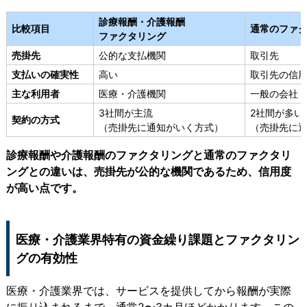
診療報酬・介護報酬
比較項目
通常のファ
ファクタリング
売掛先
公的な支払機関
取引先
支払いの確実性
高い
取引先の信
主な利用者
医療・介護機関
一般の会社
3社間が主流
2社間が多い
契約の方式
（売掛先に通知がいく方式）
（売掛先に
診療報酬や介護報酬のファクタリングと通常のファクタリ
ングとの違いは、売掛先が公的な機関であるため、信用度
が高い点です。
医療・介護業界特有の資金繰り課題とファクタリン
グの有効性
医療・介護業界では、サービスを提供してから報酬が実際