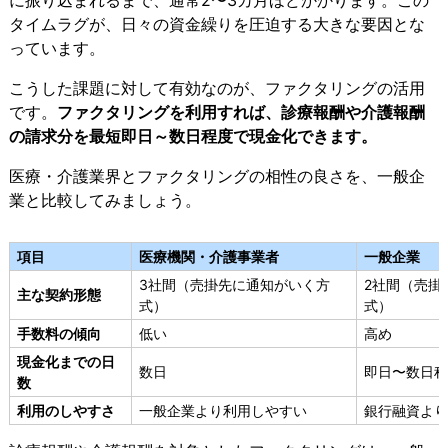
に振り込まれるまで、通常2〜3カ月ほどかかります。この
タイムラグが、日々の資金繰りを圧迫する大きな要因とな
っています。
こうした課題に対して有効なのが、ファクタリングの活用
です。
ファクタリングを利用すれば、診療報酬や介護報酬
の請求分を最短即日～数日程度で現金化できます。
医療・介護業界とファクタリングの相性の良さを、一般企
業と比較してみましょう。
項目
医療機関・介護事業者
一般企業
3社間（売掛先に通知がいく方
2社間（売掛
主な契約形態
式）
式）
手数料の傾向
低い
高め
現金化までの日
数日
即日〜数日程
数
利用のしやすさ
一般企業より利用しやすい
銀行融資より